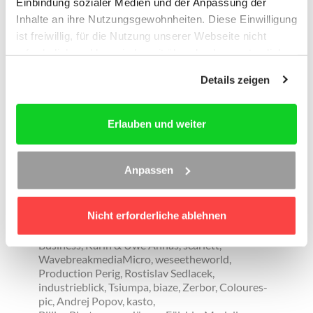
Einbindung sozialer Medien und der Anpassung der
Inhaltlich verantwortlich im Sinne des § 18 Abs. 2
Inhalte an ihre Nutzungsgewohnheiten. Diese Einwilligung
MStV:
ist freiwillig, für die Nutzung unserer Webseite nicht
erforderlich und kann jederzeit über das Icon unten links
Name:
Jörg Colloseus
widerrufen werden. Weitere Informationen finden Sie in
Details zeigen
Anschrift:
unseren
Datenschutzhinweisen
und im
Impressum
.
c/o Deubner Recht & Steuern GmbH & Co. KG,
Oststr. 11, 50996 Köln
Erlauben und weiter
Bildnachweise
Anpassen
© www.shutterstock.com | Africa Studio, Pablo
Hidalgo, Andrey_Popov, Lisa S., Gajus
Nicht erforderliche ablehnen
© www.fotolia.de | fabstyle, Henry Czauderna,
contrastwerkstatt, kwarner, Kurhan, Monkey
Business, Karin & Uwe Annas, scarlett,
WavebreakmediaMicro, weseetheworld,
Production Perig, Rostislav Sedlacek,
industrieblick, Tsiumpa, biaze, Zerbor, Coloures-
pic, Andrej Popov, kasto,