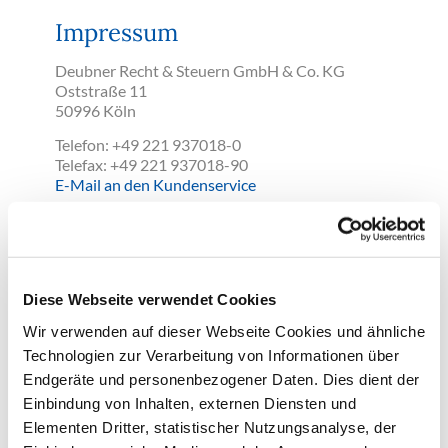
Impressum
Deubner Recht & Steuern GmbH & Co. KG
Oststraße 11
50996 Köln
Telefon: +49 221 937018-0
Telefax: +49 221 937018-90
E-Mail an den Kundenservice
Registergericht Köln HRA 16 268
Persönlich haftende Gesellschafterin ist die
Deubner Recht & Steuern Beteiligungs GmbH
Diese Webseite verwendet Cookies
Handelsregister: Registergericht Köln HRB
37127
Wir verwenden auf dieser Webseite Cookies und ähnliche
Steuer-Nr. 5219/5708/0162
Technologien zur Verarbeitung von Informationen über
Vertretungsberechtige Geschäftsführer: Ralf
Endgeräte und personenbezogener Daten. Dies dient der
Wagner, Jochen Hortschansky, Kurt Skupin
Einbindung von Inhalten, externen Diensten und
Umsatzsteueridentfikationsnummer gemäß § 27
a UStG: DE 213 24 75 91
Elementen Dritter, statistischer Nutzungsanalyse, der