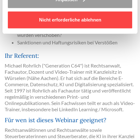
KI-Kompetenzpflicht: Was muss die Kanzlei
nachweisen können?
Checkliste: Was ist bis August 2026 konkret zu tun?
Nicht erforderliche ablehnen
Omnibus on AI: Welche Fristen gelten noch, welche
wurden verschoben?
Sanktionen und Haftungsrisiken bei Verstößen
Ihr Referent:
Michael Rohrlich ("Generation C64") ist Rechtsanwalt,
Fachautor, Dozent und Video-Trainer mit Kanzleisitz in
Würselen (Nähe Aachen). Er hat sich auf die Bereiche E-
Commerce, Datenschutz, KI und Digitalisierung spezialisiert.
Seit 1997 ist Rohrlich als Fachautor tätig und veröffentlicht
regelmäßig in verschiedenen Print- und
Onlinepublikationen. Sein Fachwissen teilt er auch als Video-
Trainer, insbesondere bei LinkedIn Learning / Microsoft.
Für wen ist dieses Webinar geeignet?
Rechtsanwältinnen und Rechtsanwälte sowie
Steuerberaterinnen und Steuerberater, die KI in ihrer Kanzlei