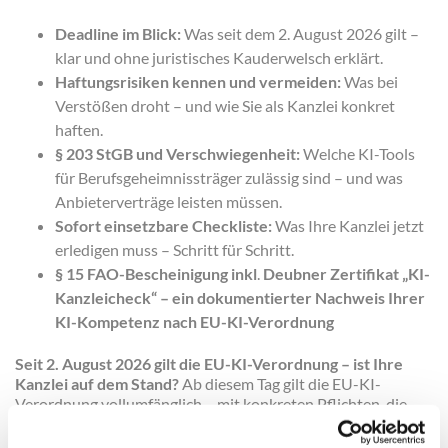
Deadline im Blick:
Was seit dem 2. August 2026 gilt –
klar und ohne juristisches Kauderwelsch erklärt.
Haftungsrisiken kennen und vermeiden:
Was bei
Verstößen droht – und wie Sie als Kanzlei konkret
haften.
§ 203 StGB und Verschwiegenheit:
Welche KI-Tools
für Berufsgeheimnissträger zulässig sind – und was
Anbieterverträge leisten müssen.
Sofort einsetzbare Checkliste:
Was Ihre Kanzlei jetzt
erledigen muss – Schritt für Schritt.
§ 15 FAO-Bescheinigung inkl
.
Deubner Zertifikat „KI-
Kanzleicheck“ – ein dokumentierter Nachweis Ihrer
KI-Kompetenz nach EU-KI-Verordnung
Seit 2. August 2026 gilt die EU-KI-Verordnung – ist Ihre
Kanzlei auf dem Stand?
Ab diesem Tag gilt die EU-KI-
Verordnung vollumfänglich – mit konkreten Pflichten, die
unmittelbar den Kanzleialltag betreffen.
Viele Kanzleien haben noch keine Vorbereitung getroffen.