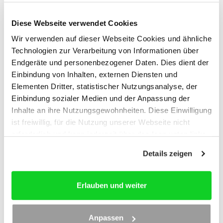
Diese Webseite verwendet Cookies
Wir verwenden auf dieser Webseite Cookies und ähnliche
Technologien zur Verarbeitung von Informationen über
Endgeräte und personenbezogener Daten. Dies dient der
Einbindung von Inhalten, externen Diensten und
Elementen Dritter, statistischer Nutzungsanalyse, der
Einbindung sozialer Medien und der Anpassung der
Inhalte an ihre Nutzungsgewohnheiten. Diese Einwilligung
ist freiwillig, für die Nutzung unserer Webseite nicht
erforderlich und kann jederzeit über das Icon unten links
widerrufen werden. Weitere Informationen finden Sie in
Details zeigen
unseren
Datenschutzhinweisen
und im
Impressum
.
Erlauben und weiter
Inhaltskontrolle von Eheverträgen und
Scheidungsvereinbarungen, 2,5h
Anpassen