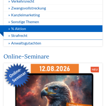
Verkehrsrecht
Zwangsvollstreckung
Kanzleimarketing
Sonstige Themen
% Aktion
Strafrecht
Anwaltsgutachten
Online-Seminare