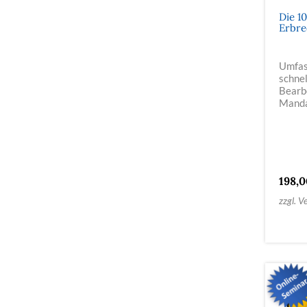
Die 1
Erbrec
Umfas
schnel
Bearb
Manda
198,
zzgl. V