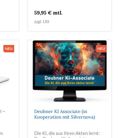
59,95 € mtl.
zzgl. USt
e -
Deubner KI Associate (in
Kooperation mit Silvernova)
em
Die KI, die aus Ihren Akten lernt: