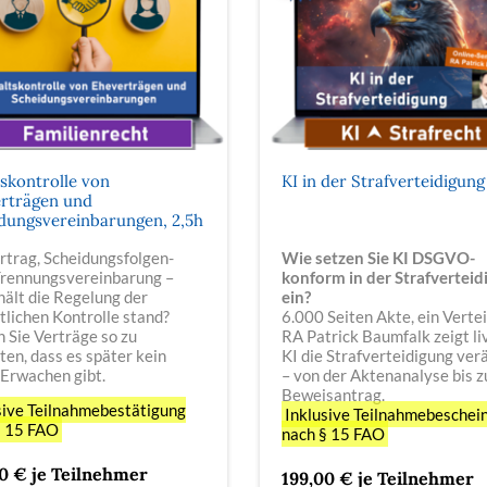
tskontrolle von
KI in der Strafverteidigung
rträgen und
dungsvereinbarungen, 2,5h
rtrag, Scheidungsfolgen-
Wie setzen Sie KI DSGVO-
Trennungsvereinbarung –
konform in der Strafverteid
ält die Regelung der
ein?
tlichen Kontrolle stand?
6.000 Seiten Akte, ein Vertei
 Sie Verträge so zu
RA Patrick Baumfalk zeigt li
ten, dass es später kein
KI die Strafverteidigung ver
 Erwachen gibt.
– von der Aktenanalyse bis 
Beweisantrag.
sive Teilnahmebestätigung
Inklusive Teilnahmebeschei
§ 15 FAO
nach § 15 FAO
0 € je Teilnehmer
199,00 € je Teilnehmer