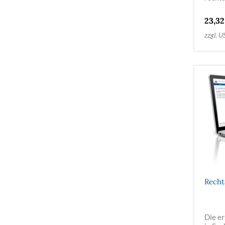
23,32
zzgl. U
Recht
Die er