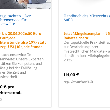
tsgutachten - Der
Handbuch des Mietrechts (
htenservice für
Aufl.)
sanwälte
n bis 30.06.2026:50 Euro
Jetzt Mängelexemplar mit 
t auf jede
Rabatt sichern!
htenstunde, also 199,- statt
Der topaktuelle Praxisleitfa
(zzgl. USt.) für jede Stunde.
zur Bearbeitung Ihrer
mietrechtlichen Mandate – a
utachtenservice für
dem Stand der Mietspiegelr
sanwälte: Unsere Experten
2022!
stützen Sie kompetent und
ässig bei der Falllösung.
nen Sie Zeit und
114,00 €
ssicherheit!
zzgl. Versand und USt
00 € pro
chterstunde
St