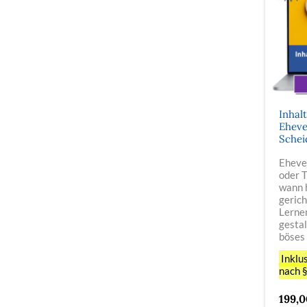
Inhal
Eheve
Schei
Eheve
oder 
wann h
gerich
Lernen
gestal
böses
Inklu
nach 
199,0