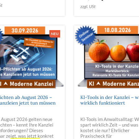
St
zzgl. USt
lichten ab August 2026 –
KI-Tools in der Kanzlei – w
anzleien jetzt tun müssen
wirklich funktioniert
. August 2026 gelten neue
KI-Tools im Anwaltsalltag: 
ichten – kennt Ihre Kanzlei
spart wirklich Zeit – und was
Anforderungen? Dieses
kostet sie nur? Ehrlicher
r zeigt, was jetzt konkret
Praxischeck für