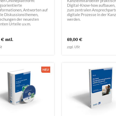
hen Onlineplattform:
Kanzleimitarbeiter praktisc
gsorientierte
Digital-Know-how aufbauen,
nformationen, Antworten auf
zum zentralen Ansprechpartn
lle Diskussionsthemen,
digitale Prozesse in der Kanz
echungen der neuesten
werden.
nten Urteile u.v.m.
 € mtl.
69,00 €
St
zzgl. USt