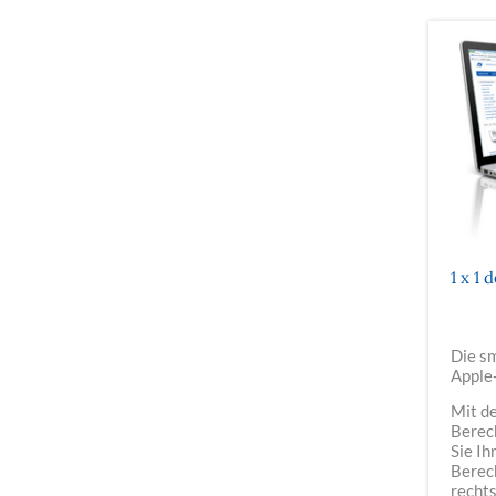
1 x 1 
Die sm
Apple
Mit d
Berec
Sie Ih
Berec
rechts