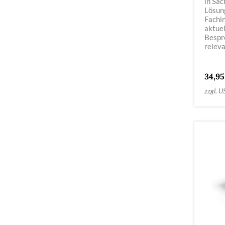
in Sac
Lösun
Fachi
aktue
Bespr
releva
34,95
zzgl. U