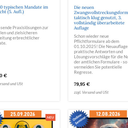
00 typischen Mandate im
Die neuen
ht (5. Aufl.)
Zwangsvollstreckungsform
taktisch klug genutzt, 3.
vollständig überarbeitete
sende Praxislösungen zur
Auflage
len und zielsicheren
Schon wieder neue
eitung erbrechtlicher
Pflichtformulare ab dem
te.
01.10.2025! Die Neuauflage 
praktische Antworten und
Lösungsvorschläge für die N
der amtlichen Formulare - so
vermeiden Sie potentielle
Regresse.
00 €
ersand und USt
79,95 €
zzgl. Versand und USt