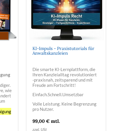
KI-Impuls - Praxistutorials für
Anwaltskanzleien
Die smarte KI-Lernplattform, die
igung
Ihren Kanzleialltag revolutioniert
-praxisnah, zeitsparend und mit
diger.
Freude am Fortschritt!
ve, wie
Einfach.Schnell.Umsetzbar
ändert
zum
Volle Leistung. Keine Begrenzung
pro Nutzer.
nigung
99,00 € mtl.
zzgl. USt