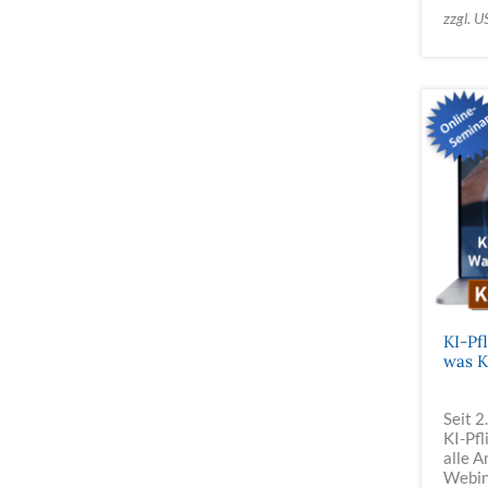
zzgl. U
KI-Pf
was K
Seit 2
KI-Pfl
alle 
Webina