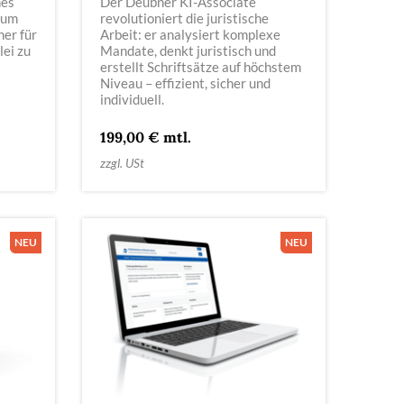
hes
Der Deubner KI-Associate
 um
revolutioniert die juristische
er für
Arbeit: er analysiert komplexe
lei zu
Mandate, denkt juristisch und
erstellt Schriftsätze auf höchstem
Niveau – effizient, sicher und
individuell.
199,00 € mtl.
zzgl. USt