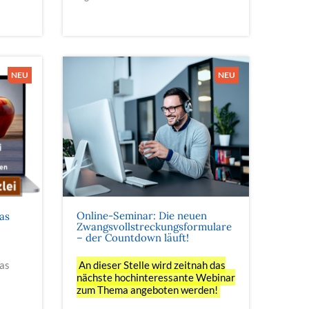
Online-Seminar: Die neuen
as
Zwangsvollstreckungsformulare
– der Countdown läuft!
Was
An dieser Stelle wird zeitnah das
nächste hochinteressante Webinar
zum Thema angeboten werden!