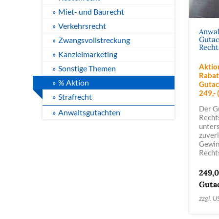
Miet- und Baurecht
Verkehrsrecht
Anwal
Gutac
Zwangsvollstreckung
Recht
Kanzleimarketing
Aktio
Sonstige Themen
Rabat
% Aktion
Gutac
249,- 
Strafrecht
Der G
Anwaltsgutachten
Recht
unter
zuverl
Gewin
Recht
249,
Guta
zzgl. U