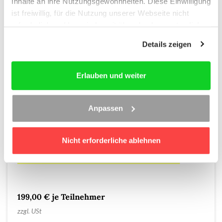
Inhalte an ihre Nutzungsgewohnheiten. Diese Einwilligung
ist freiwillig, für die Nutzung unserer Webseite nicht
erforderlich und kann jederzeit über das Icon unten links
widerrufen werden. Weitere Informationen finden Sie in
Details zeigen
unseren
Datenschutzhinweisen
und im
Impressum
.
Erlauben und weiter
KI in der Strafverteidigung
Anpassen
Wie setzen Sie KI DSGVO-konform in der
Strafverteidigung ein?
6.000 Seiten Akte, ein Verteidiger. RA Patrick Baumfalk
zeigt live, wie KI die Strafverteidigung verändert – von
Nicht erforderliche ablehnen
der Aktenanalyse bis zum Beweisantrag.
Inklusive Teilnahmebescheinigung nach § 15 FAO
199,00 € je Teilnehmer
zzgl. USt