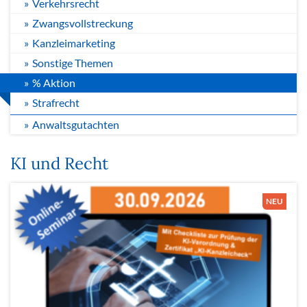
Verkehrsrecht
Zwangsvollstreckung
Kanzleimarketing
Sonstige Themen
% Aktion
Strafrecht
Anwaltsgutachten
KI und Recht