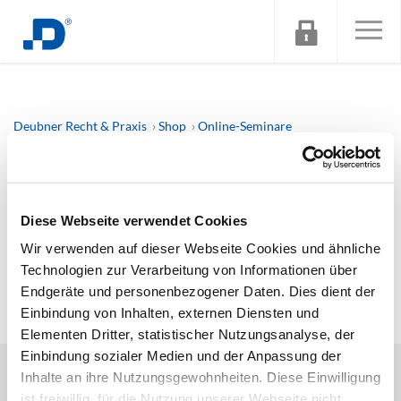
Deubner Recht & Praxis
Shop
Online-Seminare
Die Zukunft der Kanzleiarbeit – der Deubner KI-Associate im
Live-Einsatz
Diese Webseite verwendet Cookies
Tut uns Leid! Dieses Produkt ist zur Zeit leider nicht
verfügbar! (#3)
Wir verwenden auf dieser Webseite Cookies und ähnliche
Technologien zur Verarbeitung von Informationen über
Endgeräte und personenbezogener Daten. Dies dient der
Einbindung von Inhalten, externen Diensten und
Elementen Dritter, statistischer Nutzungsanalyse, der
Einbindung sozialer Medien und der Anpassung der
DEUBNER RECHT & STEUERN
Inhalte an ihre Nutzungsgewohnheiten. Diese Einwilligung
PRODUKTE
ist freiwillig, für die Nutzung unserer Webseite nicht