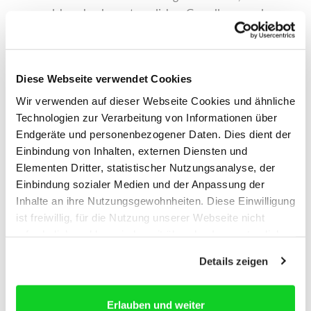
welche schenkungsteuerlichen Grundlagen und
Gestaltungsoptionen bei verschiedenen
Vermögensarten gelten,
und wie Sie Nießbrauchsvorbehalte,
Güterstandsschaukel und Auslandsvermögen
Diese Webseite verwendet Cookies
steuerlich korrekt handhaben.
Wir verwenden auf dieser Webseite Cookies und ähnliche
Technologien zur Verarbeitung von Informationen über
Themenschwerpunkte des Seminars:
Endgeräte und personenbezogener Daten. Dies dient der
Einbindung von Inhalten, externen Diensten und
Ertragsteuerliche Aspekte
Elementen Dritter, statistischer Nutzungsanalyse, der
Schenkungsteuerliche Grundlagen
Einbindung sozialer Medien und der Anpassung der
Bewertung und Abzug von Nießbrauchsvorbehalten -
Inhalte an ihre Nutzungsgewohnheiten. Diese Einwilligung
Praxishinweise
ist freiwillig, für die Nutzung unserer Webseite nicht
Begünstigung von Unternehmen
erforderlich und kann jederzeit über das Icon unten links
Besonderheiten bei Familiengesellschaften
widerrufen werden. Weitere Informationen finden Sie in
Besonderheiten bei Immobilienschenkungen
Details zeigen
unseren
Datenschutzhinweisen
und im
Impressum
.
Güterstandsschaukel, unerkannte Zuwendungen
zwischen Ehegatten
Grunderwerbsteuerliche Hinweise
Erlauben und weiter