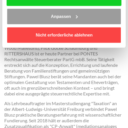
Vermögen im Ausland
Der Referent
Anpassen
Pawel Blusz ist ein erfahrener Rechtsanwalt und
Steuerberater mit umfassender Expertise an der Schnittstelle
Nicht erforderliche ablehnen
von Erbrecht und Steuerrecht. Nach langjährigen Tätigkeiten
bei renommierten Kanzleien wie SJ Berwin LLP (jetzt: King &
Wood Mallesons), Flick Gocke Schaumburg und
RITTERSHAUS ist er heute Partner bei PONTES
Rechtsanwälte Steuerberater PartG mbB. Seine Tätigkeit
erstreckt sich auf die Konzeption, Errichtung und laufende
Beratung von Familienstiftungen und gemeinnützigen
Stiftungen. Pawel Blusz berät seine Mandanten auch bei der
optimalen Gestaltung von Testamenten und Eheverträgen,
oft auch im grenzüberschreitenden Kontext – und bringt
dabei eine ausgeprägte steuerrechtliche Expertise mit.
Als Lehrbeauftragter im Masterstudiengang "Taxation" an
der Albert-Ludwigs-Universität Freiburg verbindet Pawel
Blusz praktische Beratungserfahrung mit wissenschaftlicher
Fundierung. Seit 2018 hält er außerdem die
Zusatzqualifikation als "CP-Anwalt" (mediationsanaloges