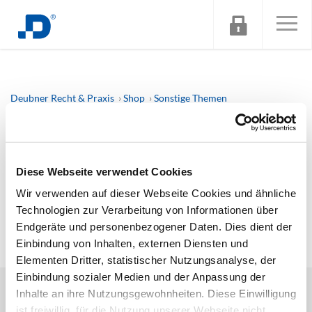
Deubner Recht & Praxis
Shop
Sonstige Themen
Präsenz-Seminar: Vibe Coding Day mit Claude – bauen Sie Ihre
Kanzlei-Software selbst
Diese Webseite verwendet Cookies
Tut uns Leid! Dieses Produkt ist zur Zeit leider nicht
verfügbar! (#3)
Wir verwenden auf dieser Webseite Cookies und ähnliche
Technologien zur Verarbeitung von Informationen über
Endgeräte und personenbezogener Daten. Dies dient der
Einbindung von Inhalten, externen Diensten und
Elementen Dritter, statistischer Nutzungsanalyse, der
Einbindung sozialer Medien und der Anpassung der
DEUBNER RECHT & STEUERN
Inhalte an ihre Nutzungsgewohnheiten. Diese Einwilligung
PRODUKTE
ist freiwillig, für die Nutzung unserer Webseite nicht