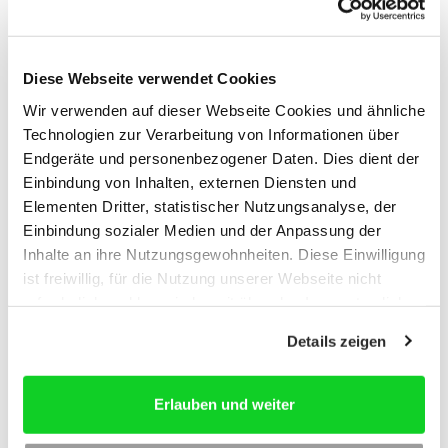
Beratung und Support
Diese Webseite verwendet Cookies
Wir verwenden auf dieser Webseite Cookies und ähnliche
Technologien zur Verarbeitung von Informationen über
Endgeräte und personenbezogener Daten. Dies dient der
Einbindung von Inhalten, externen Diensten und
Elementen Dritter, statistischer Nutzungsanalyse, der
Einbindung sozialer Medien und der Anpassung der
Inhalte an ihre Nutzungsgewohnheiten. Diese Einwilligung
ist freiwillig, für die Nutzung unserer Webseite nicht
erforderlich und kann jederzeit über das Icon unten links
widerrufen werden. Weitere Informationen finden Sie in
Details zeigen
unseren
Datenschutzhinweisen
und im
Impressum
.
Service und Bestellung:
Tel: +49 221 937018-0
Erlauben und weiter
» Kontakt per E-Mail