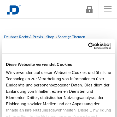
Deubner Recht & Praxis
Shop
Sonstige Themen
So baue ich mir den perfekten Skill: Wie Sie Ihr Fachwissen
dauerhaft in der KI hinterlegen – statt täglich neu zu prompten
Diese Webseite verwendet Cookies
Tut uns Leid! Dieses Produkt ist zur Zeit leider nicht
verfügbar! (#3)
Wir verwenden auf dieser Webseite Cookies und ähnliche
Technologien zur Verarbeitung von Informationen über
Endgeräte und personenbezogener Daten. Dies dient der
Einbindung von Inhalten, externen Diensten und
Elementen Dritter, statistischer Nutzungsanalyse, der
Einbindung sozialer Medien und der Anpassung der
DEUBNER RECHT & STEUERN
Inhalte an ihre Nutzungsgewohnheiten. Diese Einwilligung
PRODUKTE
ist freiwillig, für die Nutzung unserer Webseite nicht