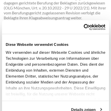
dagegen gerichtete Berufung der Beklagten zurückgewiesen
(OLG München, Urt. v. 20.10.2022 - 29 U 2022/21). Mit ihrer
vom Berufungsgericht zugelassenen Revision verfolgt die
Beklagte ihren Klageabweisungsantrag weiter.
Wesentliche Entscheidungsgründe
Der BGH hat entschieden, dass es sich bei der angefochtenen
Klausel um eine Allgemeine Geschäftsbedingung im Sinne
Diese Webseite verwendet Cookies
von § 305 Abs. 1 Satz 1 BGB handelt, die nicht klar und
verständlich ist und dadurch die Vertragspartner der
Wir verwenden auf dieser Webseite Cookies und ähnliche
Beklagten unangemessen benachteiligt.
Technologien zur Verarbeitung von Informationen über
Endgeräte und personenbezogener Daten. Dies dient der
Die Klausel stellt demnach eine Allgemeine
Geschäftsbedingung im Sinne von § 305 Abs. 1 Satz 1 BGB
Einbindung von Inhalten, externen Diensten und
dar und nicht lediglich einen unverbindlichen Hinweis. Denn
Elementen Dritter, statistischer Nutzungsanalyse, der
der durchschnittliche Sparer versteht die Klausel dahin, dass
Einbindung sozialer Medien und der Anpassung der
sie der Beklagten das Recht einräumen soll, von ihm im Fall
Inhalte an ihre Nutzungsgewohnheiten. Diese Einwilligung
der Vereinbarung einer Leibrente Abschluss- und/oder
ist freiwillig, für die Nutzung unserer Webseite nicht
Vermittlungskosten zu verlangen.
erforderlich und kann jederzeit über das Icon unten links
Die fehlende Benennung von Voraussetzungen, von denen
widerrufen werden. Weitere Informationen finden Sie in
die Erhebung von Abschluss- und/oder Vermittlungskosten
Details zeigen