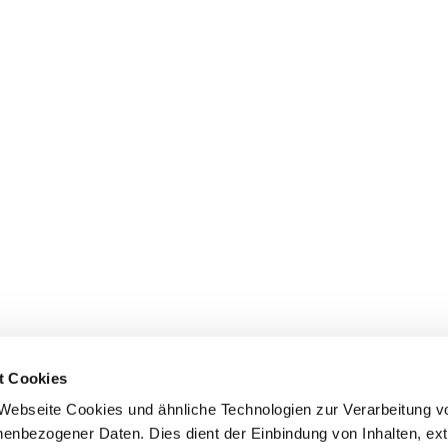
t Cookies
Webseite Cookies und ähnliche Technologien zur Verarbeitung v
enbezogener Daten. Dies dient der Einbindung von Inhalten, ex
IMPRESSUM
DATENSCHUTZ
COMPLIANCE
COOKIE