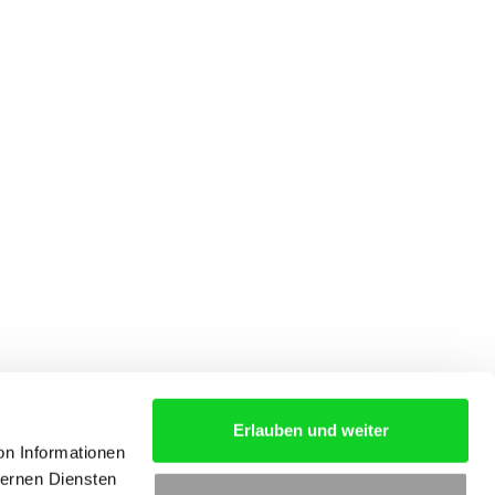
Erlauben und weiter
on Informationen
ternen Diensten
S
AGB
KONTAKT