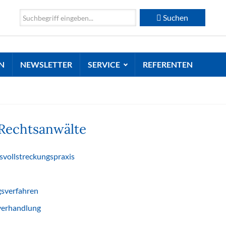
Suchen
N
NEWSLETTER
SERVICE
REFERENTEN
Rechtsanwälte
svollstreckungspraxis
gsverfahren
tverhandlung