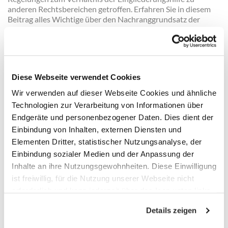
anderen Rechtsbereichen getroffen. Erfahren Sie in diesem
Beitrag alles Wichtige über den Nachranggrundsatz der
Eingliederungshilfe und das Verhältnis der
Eingliederungshilfe zu anderen Rechtsbereichen.
Mehr erfahren
Diese Webseite verwendet Cookies
Welche verfahrensrechtliche Besonderheiten
Wir verwenden auf dieser Webseite Cookies und ähnliche
gibt es?
Technologien zur Verarbeitung von Informationen über
Endgeräte und personenbezogener Daten. Dies dient der
Der Gesetzgeber hat im Verfahrensrecht für den Bereich der
Eingliederungshilfe verschiedene spezielle Regelungen
Einbindung von Inhalten, externen Diensten und
vorgesehen, die nicht für die übrigen Rehabilitationsträger
Elementen Dritter, statistischer Nutzungsanalyse, der
gelten. Diese betreffen im Bereich der Eingliederungshilfe das
Einbindung sozialer Medien und der Anpassung der
Antragserfordernis, die Bestimmung und Zuständigkeit des
Inhalte an ihre Nutzungsgewohnheiten. Diese Einwilligung
leistenden Trägers sowie das Gesamtplanverfahren. Welche
ist freiwillig, für die Nutzung unserer Webseite nicht
dies konkret sind, wird in diesem Beitrag dargestellt.
erforderlich und kann jederzeit über das Icon unten links
Mehr erfahren
widerrufen werden. Weitere Informationen finden Sie in
Details zeigen
unseren
Datenschutzhinweisen
und im
Impressum
.