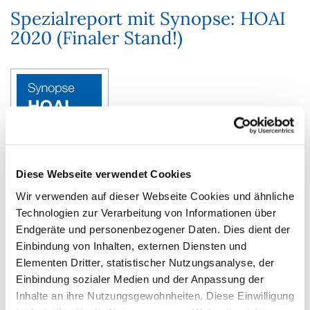
Spezialreport mit Synopse: HOAI
2020 (Finaler Stand!)
Diese Webseite verwendet Cookies
Wir verwenden auf dieser Webseite Cookies und ähnliche
Technologien zur Verarbeitung von Informationen über
Endgeräte und personenbezogener Daten. Dies dient der
Schnell die relevanten Unterschiede zwischen
Einbindung von Inhalten, externen Diensten und
der HOAI 2013 und der HOAI 2020 erkennen
und vorbereitet sein!
Elementen Dritter, statistischer Nutzungsanalyse, der
Einbindung sozialer Medien und der Anpassung der
Mit dem
Spezialreport zur HOAI-Novellierung 2020
Inhalte an ihre Nutzungsgewohnheiten. Diese Einwilligung
erklären Ihnen unsere Experten die wichtigen Neuerungen