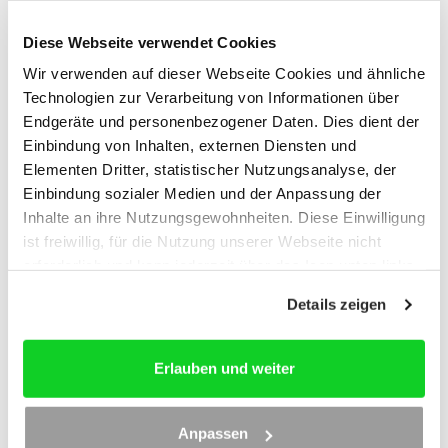
Diese Webseite verwendet Cookies
Empfehlungen der Redaktion
Wir verwenden auf dieser Webseite Cookies und ähnliche
Technologien zur Verarbeitung von Informationen über
Endgeräte und personenbezogener Daten. Dies dient der
Einbindung von Inhalten, externen Diensten und
Elementen Dritter, statistischer Nutzungsanalyse, der
Einbindung sozialer Medien und der Anpassung der
Inhalte an ihre Nutzungsgewohnheiten. Diese Einwilligung
ist freiwillig, für die Nutzung unserer Webseite nicht
erforderlich und kann jederzeit über das Icon unten links
widerrufen werden. Weitere Informationen finden Sie in
Details zeigen
unseren
Datenschutzhinweisen
und im
Impressum
.
Erlauben und weiter
Erfolg in Baustreitigkeiten online
Anpassen