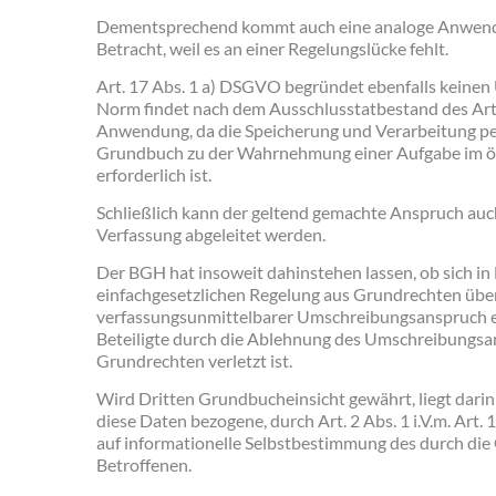
Dementsprechend kommt auch eine analoge Anwendun
Betracht, weil es an einer Regelungslücke fehlt.
Art. 17 Abs. 1 a) DSGVO begründet ebenfalls keine
Norm findet nach dem Ausschlusstatbestand des Art
Anwendung, da die Speicherung und Verarbeitung p
Grundbuch zu der Wahrnehmung einer Aufgabe im öf
erforderlich ist.
Schließlich kann der geltend gemachte Anspruch auch
Verfassung abgeleitet werden.
Der BGH hat insoweit dahinstehen lassen, ob sich in
einfachgesetzlichen Regelung aus Grundrechten übe
verfassungsunmittelbarer Umschreibungsanspruch e
Beteiligte durch die Ablehnung des Umschreibungsant
Grundrechten verletzt ist.
Wird Dritten Grundbucheinsicht gewährt, liegt darin z
diese Daten bezogene, durch Art. 2 Abs. 1 i.V.m. Art.
auf informationelle Selbstbestimmung des durch di
Betroffenen.