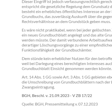
Dieser Eingriff ist jedoch verfassungsrechtlich gerec
entspricht die gesetzliche Regelung dem Grundsatz d
besteht ein erhebliches öffentliches Interesse an der
Grundbuchs, das zuverlässig Auskunft über die geg
Rechtsverhältnisse an dem Grundstück geben muss.
Es wäre nicht praktikabel, wenn bei jeder gelöschte
ein neues Grundbuchblatt angelegt und das alte Gr
werden müsste. Der damit verbundene Arbeitsaufwand
derartiger Löschungsvorgänge zu einer empfindliche
Funktionsfähigkeit der Grundbuchämter.
Dem stünde kein erheblicher Nutzen für den betrof
weil bei Darlegung eines berechtigten Interesses auc
Grundbuchblatt Einsicht genommen werden könnte.
Art. 14 Abs. 1 GG sowie Art. 3 Abs. 1 GG gebieten eb
die Umschreibung von Grundbuchblättern nach der 
Zwangseintragung.
BGH, Beschl. v. 21.09.2023 - V ZB 17/22
Quelle: BGH, Pressemitteilung v. 07.12.2023