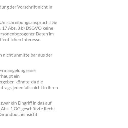
g der Vorschrift nicht in
n Umschreibungsanspruch. Die
. 17 Abs. 3 b) DSGVO keine
ersonenbezogener Daten im
fentlichen Interesse
 nicht unmittelbar aus der
 Ermangelung einer
rhaupt ein
rgeben könnte, da die
rags jedenfalls nicht in ihren
war ein Eingriff in das auf
 1 Abs. 1 GG geschützte Recht
e Grundbucheinsicht