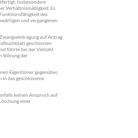
htfertigt. Insbesondere
er Verhältnismäßigkeit. Es
 Funktionsfähigkeit des
enwärtigen und vergangenen
n Zwangseintragung auf Antrag
undbuchblatt geschlossen
 führte bei der Vielzahl
n Störung der
fenen Eigentümer gegenüber,
h in das geschlossene
enfalls keinen Anspruch auf
Löschung einer