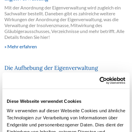
Mit der Anordnung der Eigenverwaltung wird zugleich ein
Sachwalter bestellt. Daneben gibt es zahlreiche weitere
Wirkungen der Anordnung der Eigenverwaltung, was die
Verwaltung der Insolvenzmasse, Mitwirkung des
Gläubigerausschusses, Verzeichnisse und mehr betrifft. Alle
Details finden Sie hier!
Mehr erfahren
Die Aufhebung der Eigenverwaltung
Wann und unter welchen Voraussetzungen das
Insolvenzgericht dazu verpflichtet ist, die von ihm
angeordnete Eigenverwaltung aufzuheben erläutert Ihnen
unser ausführlicher Fachbeitrag!
Diese Webseite verwendet Cookies
Mehr erfahren
Wir verwenden auf dieser Webseite Cookies und ähnliche
Technologien zur Verarbeitung von Informationen über
Nutzen Sie unsere Arbeitshilfen: Muster zur
Endgeräte und personenbezogener Daten. Dies dient der
Eigenverwaltung
Einbindung von Inhalten, externen Diensten und