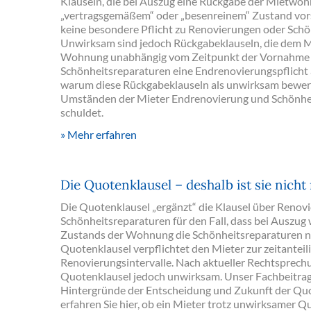
Klauseln, die bei Auszug eine Rückgabe der Mietwo
„vertragsgemäßem“ oder „besenreinem“ Zustand vor
keine besondere Pflicht zu Renovierungen oder Schö
Unwirksam sind jedoch Rückgabeklauseln, die dem M
Wohnung unabhängig vom Zeitpunkt der Vornahme d
Schönheitsreparaturen eine Endrenovierungspflicht au
warum diese Rückgabeklauseln als unwirksam bewer
Umständen der Mieter Endrenovierung und Schönhei
schuldet.
Mehr erfahren
Die Quotenklausel – deshalb ist sie nich
Die Quotenklausel „ergänzt“ die Klausel über Renov
Schönheitsreparaturen für den Fall, dass bei Auszug
Zustands der Wohnung die Schönheitsreparaturen noch
Quotenklausel verpflichtet den Mieter zur zeitantei
Renovierungsintervalle. Nach aktueller Rechtsprech
Quotenklausel jedoch unwirksam. Unser Fachbeitrag 
Hintergründe der Entscheidung und Zukunft der Quo
erfahren Sie hier, ob ein Mieter trotz unwirksamer Q