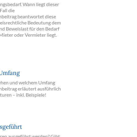
ngsbedarf. Wann liegt dieser
all die
hbeitrag beantwortet diese
weisrechtliche Bedeutung dem
d Beweislast für den Bedarf
eter oder Vermieter liegt.
 Umfang
stehen und welchem Umfang
beitrag erläutert ausführlich
ren – inkl. Beispiele!
sgeführt
uren ausgeführt werden? Gibt