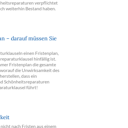
eitsreparaturen verpflichtet
uch weiterhin Bestand haben.
an – darauf müssen Sie
urklauseln einen Fristenplan,
eparaturklausel hinfällig ist.
amer Fristenplan die gesamte
r, worauf die Unwirksamkeit des
erstellen, dass ein
nd Schönheitsreparaturen
raturklausel führt!
keit
 nicht nach Fristen aus einem