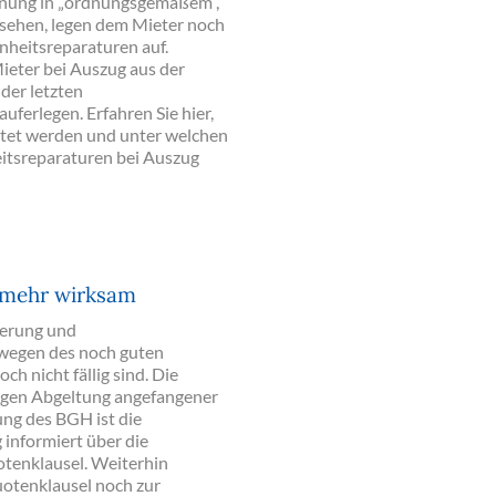
hnung in „ordnungsgemäßem“,
sehen, legen dem Mieter noch
nheitsreparaturen auf.
ieter bei Auszug aus der
er letzten
ferlegen. Erfahren Sie hier,
tet werden und unter welchen
tsreparaturen bei Auszug
t mehr wirksam
ierung und
 wegen des noch guten
 nicht fällig sind. Die
ligen Abgeltung angefangener
ung des BGH ist die
informiert über die
tenklausel. Weiterhin
uotenklausel noch zur