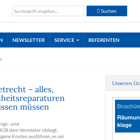
Suchen
N
NEWSLETTER
SERVICE
REFERENTEN
en
Unseren Gr
recht – alles,
nheitsreparaturen
issen müssen
ungs- und
 BGB dem Vermieter obliegt.
gene Kosten ausführen, es sei