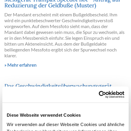
Reduzierung der Geldbuße (Muster)
Der Mandant erscheint mit einem Bußgeldbescheid. Ihm
wird ein punktebeschwerter Geschwindigkeitsverstoß
vorgeworfen. Auf dem Messfoto sieht man, dass der
Mandant dabei gewesen sein muss, die Spur zu wechseln, als
er in den Messbereich einfuhr. Sie legen Einspruch ein und
bitten um Akteneinsicht. Aus dem der Bußgeldakte
beiliegenden Messfoto ergibt sich der Spurwechsel noch
klarer.
Mehr erfahren
Das Geschwindigkeitsüberwachungsgerät
Traffipax SpeedoPhot - verständliche Erklärung
der Funktionsweise für Anwälte (Einführung)
Das Geschwindigkeitsüberwachungsgerät Traffipax
SpeedoPhot gilt als standardisiert, die Messung mit dem
Diese Webseite verwendet Cookies
Gerät Traffipax SpeedoPhot M ("Moving Radar") gilt dagegen
als nicht standardisiert. Hier finden Sie alles, was Sie als
Wir verwenden auf dieser Webseite Cookies und ähnliche
Anwalt über die Funktionsweise von Traffipax SpeedoPhot