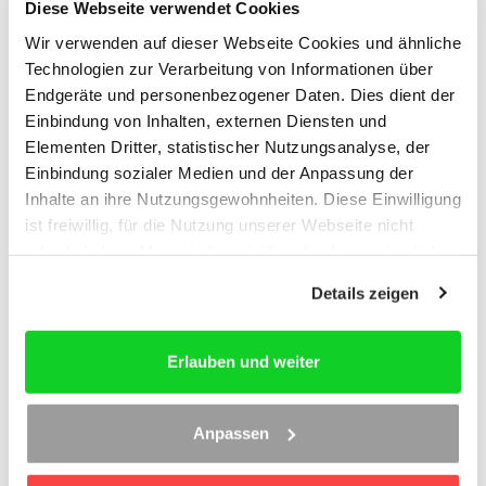
beschränkt. [...]
Diese Webseite verwendet Cookies
Lesen Sie hier weiter!
Wir verwenden auf dieser Webseite Cookies und ähnliche
Technologien zur Verarbeitung von Informationen über
Mehr erfahren
Endgeräte und personenbezogener Daten. Dies dient der
Einbindung von Inhalten, externen Diensten und
Elementen Dritter, statistischer Nutzungsanalyse, der
Beendigung des Arbeitsverhältnisses durch
Einbindung sozialer Medien und der Anpassung der
einen Aufhebungsvertrag
Inhalte an ihre Nutzungsgewohnheiten. Diese Einwilligung
Der wirksame Aufhebungsvertrag beendet das zwischen den
ist freiwillig, für die Nutzung unserer Webseite nicht
Arbeitsvertragsparteien bestehende Arbeitsverhältnis mit
erforderlich und kann jederzeit über das Icon unten links
sofortiger Wirkung oder mit Ablauf der vereinbarten Frist
bzw. zum vereinbarten Termin; enthält der Vertrag keine
widerrufen werden. Weitere Informationen finden Sie in
Details zeigen
Angaben zum Zeitpunkt der Aufhebung, ist gem. § 271 BGB
unseren
Datenschutzhinweisen
und im
Impressum
.
davon auszugehen, dass er mit sofortiger Wirkung endet. Es
entfallen dann sämtliche gegenseitigen Pflichten,
Erlauben und weiter
insbesondere die Entgeltzahlungspflicht des Arbeitgebers
und die Arbeitspflicht des Arbeitnehmers. [...]
Lesen Sie hier alles, was Sie als Rechtsanwalt zu der
Anpassen
Beendigung des Arbeitsverhältnisses durch einen
Aufhebungsvertrag wissen müssen!